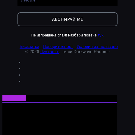
Не изпращаме спам! Разбери повече
тук
.
Бисквитки
Поверителност
Условия за ползване
© 2026
dwr.radio
- Ти си Darkwave Radomir
Ти си Darkwave Radomir
24/7/365 ONLINE AUDIO STREAM