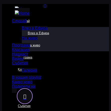
Слушай
Слушай
Влез в Ефира
Влез в Ефира
На живо
Програма
На живо
Класация
Нашкаст
Програма
Видео
Събития
Класация
Галерия
В нашия playlist
Какво ново
Нашкаст
Подкрепи ни
Видео
Събития