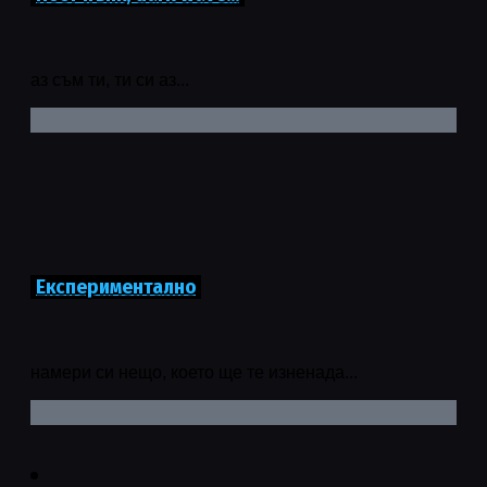
аз съм ти, ти си аз...
Експериментално
намери си нещо, което ще те изненада...