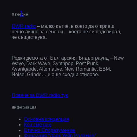
1
Относно
DWR.radio
– малко кътче, в което да откриеш
нещо лично за себе си… което не си подозирал,
че съществува.
Редки демота от Българския Ъндърграунд – New
Wave, Dark Wave, Synthpop, Post Punk,
Avantgarde, Alternative, New Romantic, EBM,
Noise, Grinde… и още сходни стилове.
Повече за DWR.radio тук
Информация
Основна концепция
Кои сме ние
Етично Споразумение
Фондация “Дарк Уейв Радомир”