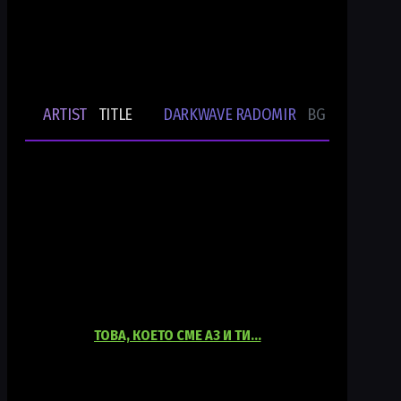
Bulgarian Rare Undergound Music
Current track
ARTIST
TITLE
DARKWAVE RADOMIR
BG UNDERGRO
🎵
-
-
Ти си DWR.radio
Current show
ТОВА, КОЕТО СМЕ АЗ И ТИ…
06:00
18:00