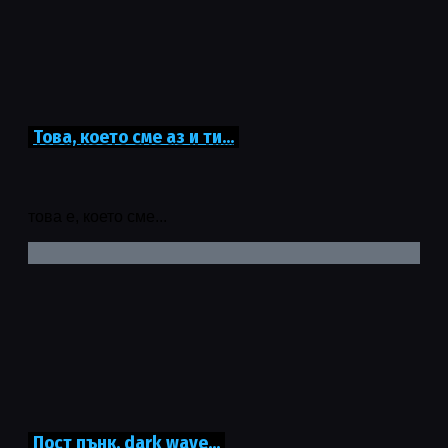
Това, което сме аз и ти…
това е, което сме...
Пост пънк, dark wave…