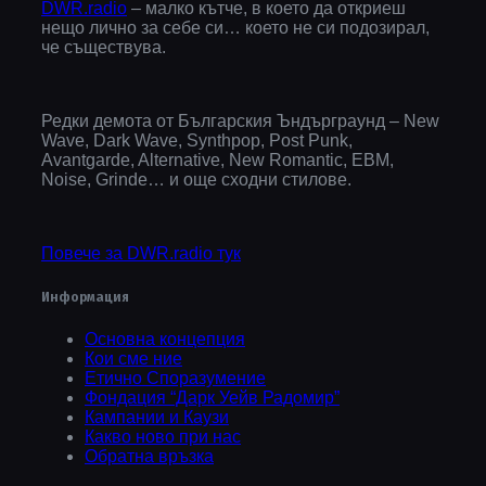
DWR.radio
– малко кътче, в което да откриеш
нещо лично за себе си… което не си подозирал,
че съществува.
Редки демота от Българския Ъндърграунд – New
Wave, Dark Wave, Synthpop, Post Punk,
Avantgarde, Alternative, New Romantic, EBM,
Noise, Grinde… и още сходни стилове.
Повече за DWR.radio тук
Информация
Основна концепция
Кои сме ние
Етично Споразумение
Фондация “Дарк Уейв Радомир”
Кампании и Каузи
Какво ново при нас
Обратна връзка