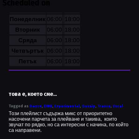
Scheduled on
Понеделник
06:00
18:00
Вторник
06:00
18:00
Сряда
06:00
18:00
Четвъртък
06:00
18:00
Петък
06:00
18:00
това е, което сме...
Tagged as
Dance
,
DWR
,
Experimental
,
Gossip
,
Trance
,
Vocal
Този плейлист съдържа микс от приоритетно
насочени парчета за плейване и такива, които
звучат по рядко, но са интересни с начина, по който
са направени.