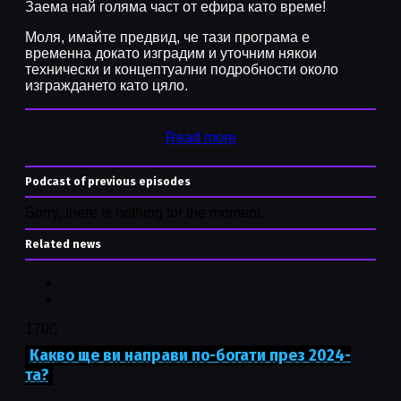
Заема най голяма част от ефира като време!
Моля, имайте предвид, че тази програма е
временна докато изградим и уточним някои
технически и концептуални подробности около
изграждането като цяло.
Read more
Podcast of previous episodes
Sorry, there is nothing for the moment.
Related news
170
Какво ще ви направи по-богати през 2024-
та?