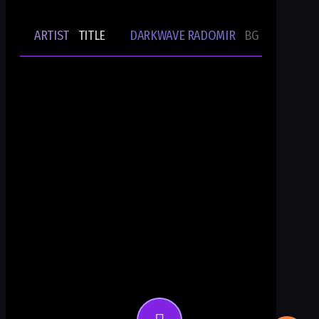
ARTIST
TITLE
DARKWAVE RADOMIR
BG UNDERGRO
🎵
-
-
Ти си DWR.radio