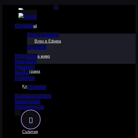
Слушай
Слушай
Влез в Ефира
Влез в Ефира
На живо
Програма
На живо
Класация
Нашкаст
Програма
Видео
Събития
Класация
Галерия
В нашия playlist
Какво ново
Нашкаст
Подкрепи ни
Видео
Събития