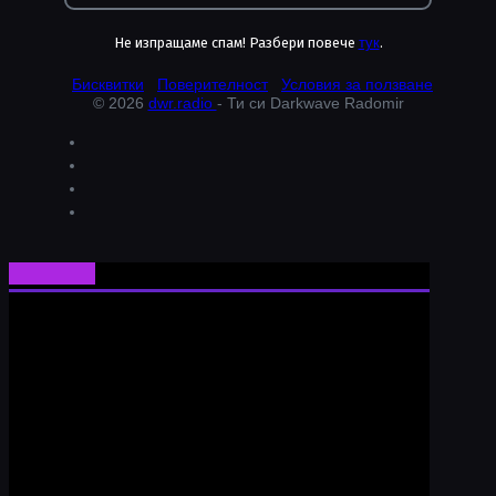
Не изпращаме спам! Разбери повече
тук
.
Бисквитки
Поверителност
Условия за ползване
© 2026
dwr.radio
- Ти си Darkwave Radomir
Ти си Darkwave Radomir
24/7/365 ONLINE AUDIO STREAM
Bulgarian Rare Undergound Music
Current track