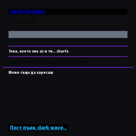
Ivaylo Demidov
25.09.2023
Това, което сме аз и ти… charts
Sorry, there is nothing for the moment.
Може също да харесаш
Пост пънк, dark wave…