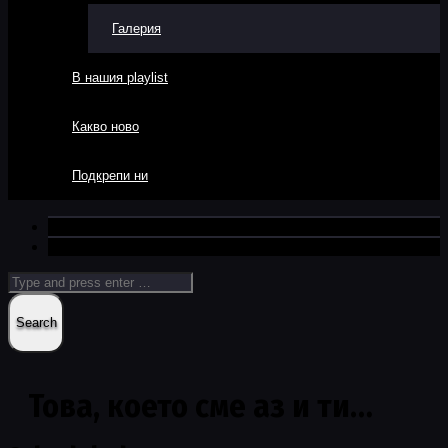
Галерия
В нашия playlist
Какво ново
Подкрепи ни
Това, което сме аз и ти…