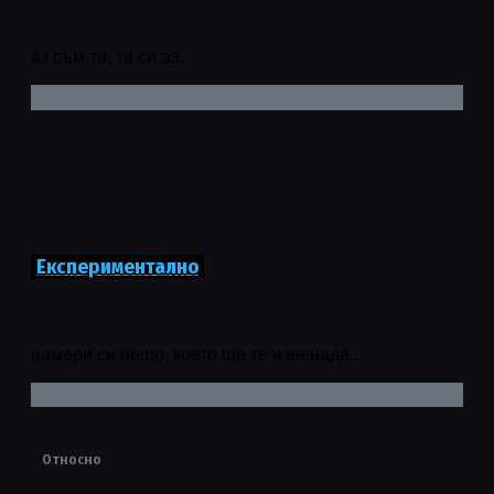
аз съм ти, ти си аз...
Експериментално
намери си нещо, което ще те изненада...
Относно