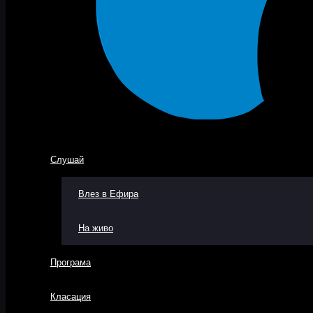
Слушай
Влез в Ефира
На живо
Програма
Класация