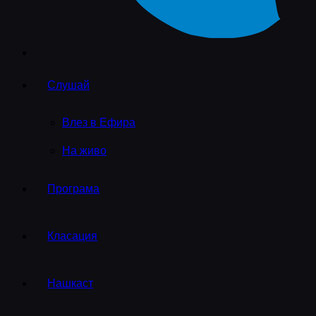
Слушай
Влез в Ефира
На живо
Програма
Класация
Нашкаст