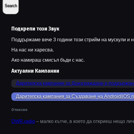
Подкрепи този Звук
Поддържаме вече 3 години този стрийм на мускули и н
На нас ни харесва.
Ако намираш смисъл бъди с нас.
Актуални Кампании
Дарителска кампания за Доизграждане и поддържан
Дарителска кампания за Създаване на Android/iOS
Относно
DWR.radio
– малко кътче, в което да откриеш нещо лич