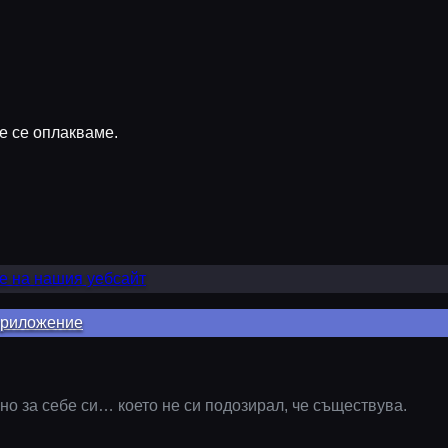
е се оплакваме.
е на нашия уебсайт
 приложение
но за себе си… което не си подозирал, че съществува.