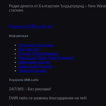
Редки демота от Българския Ъндърграунд – New Wave, D
стилове.
Повече за DWR.radio тук
Информация
Основна концепция
Кои сме ние
Етично Споразумение
Фондация “Дарк Уейв Радомир”
Кампании и Каузи
Какво ново при нас
Обратна връзка
Подкрепи DWR.radio
24/7/365 – Без реклами!
DWR.radio се развива благодарение на теб!