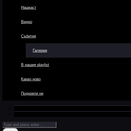
Нашкаст
Видео
Събития
Галерия
В нашия playlist
Какво ново
Подкрепи ни