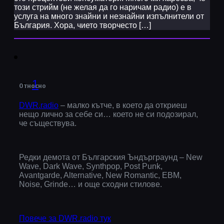
този стрийм (не желая да го наричам радио) е в
услуга на много знайни и незнайни изпълнители от
България. Хора, чието творчесто […]
1
Относно
DWR.radio
– малко кътче, в което да откриеш
нещо лично за себе си… което не си подозирал,
че съществува.
Редки демота от Българския Ъндърграунд – New
Wave, Dark Wave, Synthpop, Post Punk,
Avantgarde, Alternative, New Romantic, EBM,
Noise, Grinde… и още сходни стилове.
Повече за DWR.radio тук