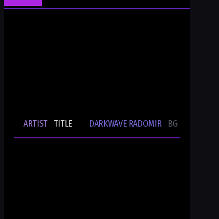
Ти си Darkwave Radomir
24/7/365 ONLINE AUDIO STREAM
Bulgarian Rare Undergound Music
Current track
ARTIST
TITLE
DARKWAVE RADOMIR
BG UNDERGRO
🎵
-
-
Ти си DWR.radio