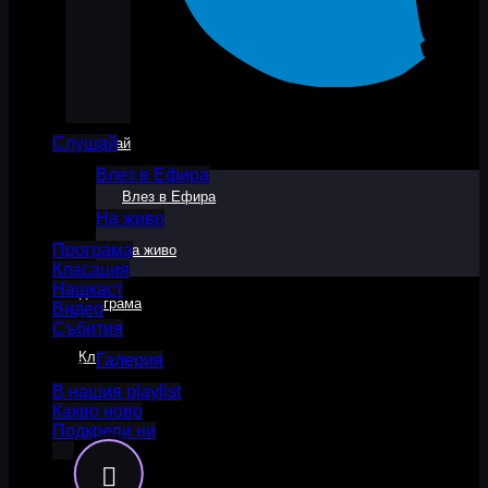
Слушай
Слушай
Влез в Ефира
Влез в Ефира
На живо
Програма
На живо
Класация
Нашкаст
Програма
Видео
Събития
Класация
Галерия
В нашия playlist
Какво ново
Нашкаст
Подкрепи ни
Видео