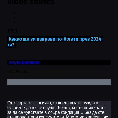
Video stories
170
Какво ще ви направи по-богати през 2024-
та?
Ivaylo Demidov
25.09.2023
Отговорът е: …всичко, от което имате нужда и
оставите да ви се случи. Всичко, което иницирате,
за да се чувствате в добра кондиция… без да сте
сто процентови консуматери. Много ми харесва, че