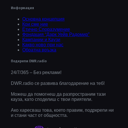
Информация
Основна концепция
Кои сме ние
Етично Споразумение
Фондация “Дарк Уейв Радомир”
Кампании и Каузи
Какво ново при нас
Обратна връзка
Подкрепи DWR.radio
24/7/365 – Без реклами!
DWR.radio се развива благодарение на теб!
Можеш да помогнеш да разпространим тази
кауза, като споделиш с твои приятели.
Ако харесваш това, което правим, подркрепи ни
и стани част от общността.