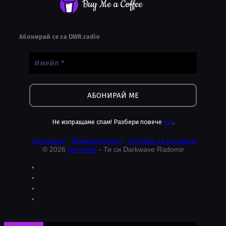
Buy Me a Coffee
Абонирай се за DWR.radio
Не изпращаме спам! Разбери повече
тук
.
Бисквитки
Поверителност
Условия за ползване
© 2026
dwr.radio
- Ти си Darkwave Radomir