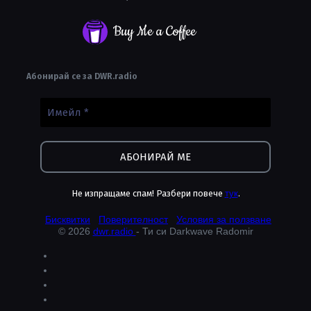
Buy Me a Coffee
Абонирай се за DWR.radio
Не изпращаме спам! Разбери повече
тук
.
Бисквитки
Поверителност
Условия за ползване
© 2026
dwr.radio
- Ти си Darkwave Radomir