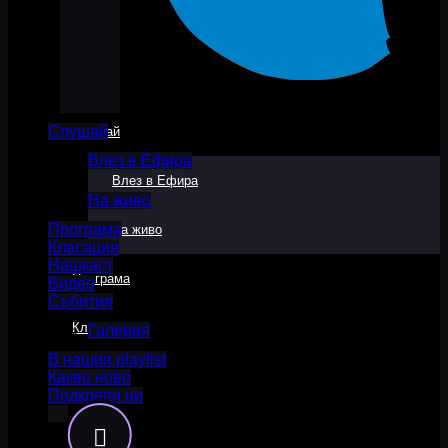
Слушай
Слушай
Влез в Ефира
Влез в Ефира
На живо
Програма
На живо
Класация
Нашкаст
Програма
Видео
Събития
Класация
Галерия
В нашия playlist
Какво ново
Нашкаст
Подкрепи ни
Видео