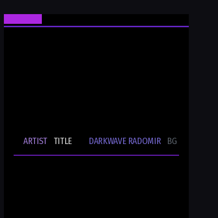
Ти си Darkwave Radomir
24/7/365 ONLINE AUDIO STREAM
Bulgarian Rare Undergound Music
Current track
ARTIST
TITLE
DARKWAVE RADOMIR
BG UNDERGRO
🎵
-
-
Ти си DWR.radio
Current show