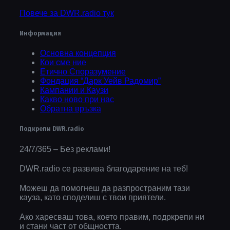
Повече за DWR.radio тук
Информация
Основна концепция
Кои сме ние
Етично Споразумение
Фондация “Дарк Уейв Радомир”
Кампании и Каузи
Какво ново при нас
Обратна връзка
Подкрепи DWR.radio
24/7/365 – Без реклами!
DWR.radio се развива благодарение на теб!
Можеш да помогнеш да разпространим тази
кауза, като споделиш с твои приятели.
Ако харесваш това, което правим, подркрепи ни
и стани част от общността.