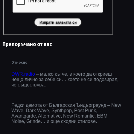
Препоръчано от вас
Относно
DWR.radio
– малко кътче, в което да откриеш
нещо лично за себе си… което не си подозирал,
че съществува.
Редки демота от Българския Ъндърграунд – New
Wave, Dark Wave, Synthpop, Post Punk,
Avantgarde, Alternative, New Romantic, EBM,
Noise, Grinde… и още сходни стилове.