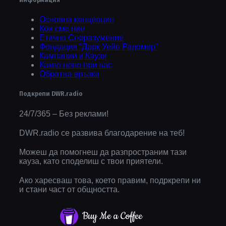
Информация
Основна концепция
Кои сме ние
Етично Споразумение
Фондация “Дарк Уейв Радомир”
Кампании и Каузи
Какво ново при нас
Обратна връзка
Подкрепи DWR.radio
24/7/365 – Без реклами!
DWR.radio се развива благодарение на теб!
Можеш да помогнеш да разпространим тази
кауза, като споделиш с твои приятели.
Ако харесваш това, което правим, подркрепи ни
и стани част от общността.
Buy Me a Coffee