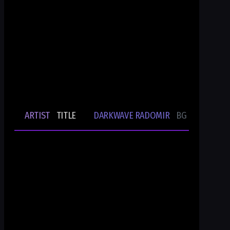
Ти си Darkwave Radomir
24/7/365 ONLINE AUDIO STREAM
Bulgarian Rare Undergound Music
Current track
ARTIST
TITLE
DARKWAVE RADOMIR
BG UNDERGRO
🎵
-
-
Ти си DWR.radio
Current show