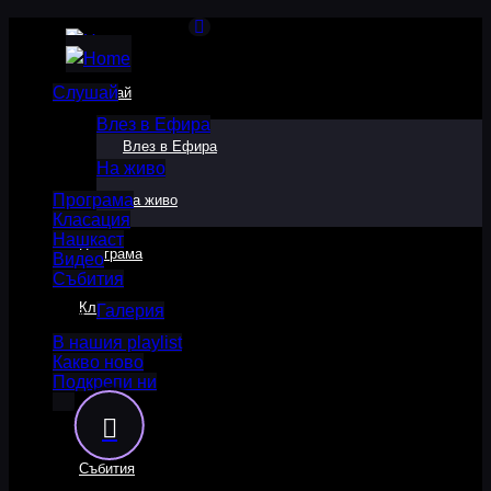
Слушай
Слушай
Влез в Ефира
Влез в Ефира
На живо
Програма
На живо
Класация
Нашкаст
Програма
Видео
Събития
Класация
Галерия
В нашия playlist
Какво ново
Нашкаст
Подкрепи ни
Видео
Събития