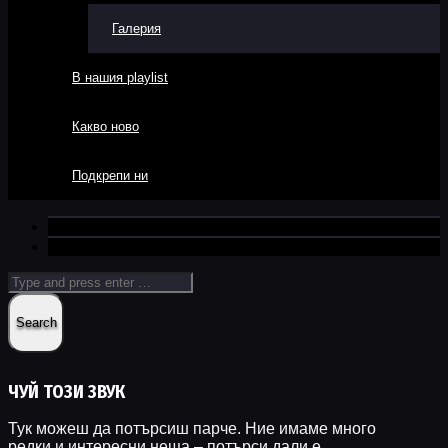
Галерия
В нашия playlist
Какво ново
Подкрепи ни
ЧУЙ ТОЗИ ЗВУК
Тук можеш да потърсиш парче. Ние имаме много
редки и интересни неща – потърси дали е