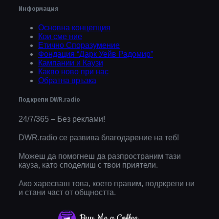
Информация
Основна концепция
Кои сме ние
Етично Споразумение
Фондация “Дарк Уейв Радомир”
Кампании и Каузи
Какво ново при нас
Обратна връзка
Подкрепи DWR.radio
24/7/365 – Без реклами!
DWR.radio се развива благодарение на теб!
Можеш да помогнеш да разпространим тази
кауза, като споделиш с твои приятели.
Ако харесваш това, което правим, подркрепи ни
и стани част от общността.
Buy Me a Coffee