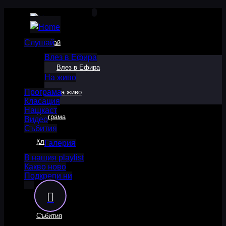
Слушай
Слушай
Влез в Ефира
Влез в Ефира
На живо
Програма
На живо
Класация
Нашкаст
Програма
Видео
Събития
Класация
Галерия
В нашия playlist
Какво ново
Нашкаст
Подкрепи ни
Видео
Събития