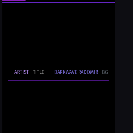
Ти си Darkwave Radomir
24/7/365 ONLINE AUDIO STREAM
Bulgarian Rare Undergound Music
Current track
ARTIST
TITLE
DARKWAVE RADOMIR
BG UNDERGRO
🎵
-
-
Ти си DWR.radio
Current show