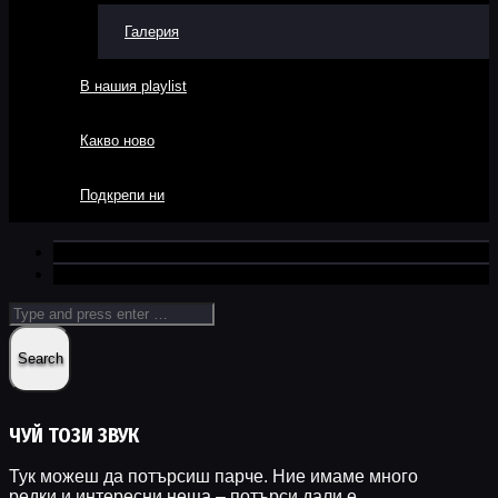
Галерия
В нашия playlist
Какво ново
Подкрепи ни
ЧУЙ ТОЗИ ЗВУК
Тук можеш да потърсиш парче. Ние имаме много
редки и интересни неща – потърси дали е