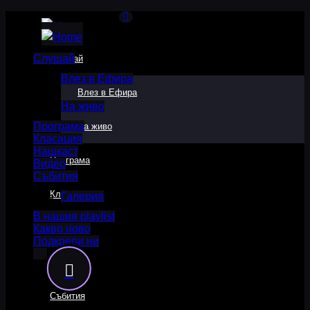
Слушай
Слушай
Влез в Ефира
Влез в Ефира
На живо
Програма
На живо
Класация
Нашкаст
Програма
Видео
Събития
Класация
Галерия
В нашия playlist
Какво ново
Нашкаст
Подкрепи ни
Видео
Събития