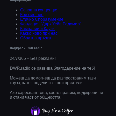
Информация
Основна концепция
Кои сме ние
Етично Споразумение
Фондация “Дарк Уейв Радомир”
Кампании и Каузи
Какво ново при нас
Обратна връзка
Подкрепи DWR.radio
24/7/365 – Без реклами!
DWR.radio се развива благодарение на теб!
Можеш да помогнеш да разпространим тази
кауза, като споделиш с твои приятели.
Ако харесваш това, което правим, подркрепи ни
и стани част от общността.
Buy Me a Coffee