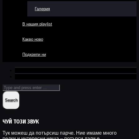
Галерия
В нашия playlist
Какво ново
Подкрепи ни
ЧУЙ ТОЗИ ЗВУК
Тук можеш да потърсиш парче. Ние имаме много
редки и интересни неща – потърси дали е