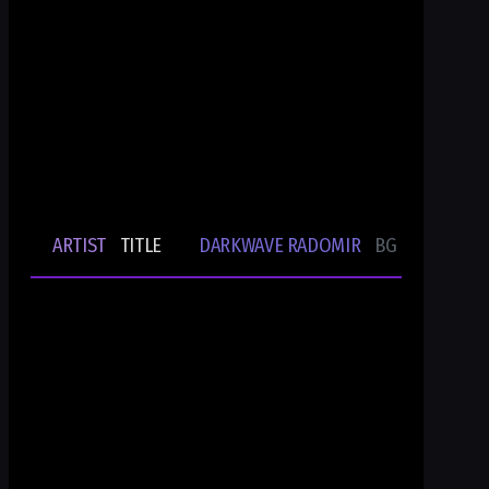
Ти си Darkwave Radomir
24/7/365 ONLINE AUDIO STREAM
Bulgarian Rare Undergound Music
Current track
ARTIST
TITLE
DARKWAVE RADOMIR
BG UNDERGRO
🎵
-
-
Ти си DWR.radio
Current show