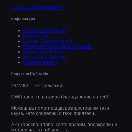
Повече за DWR.radio тук
Информация
Основна концепция
Кои сме ние
Етично Споразумение
Фондация “Дарк Уейв Радомир”
Кампании и Каузи
Какво ново при нас
Обратна връзка
Подкрепи DWR.radio
24/7/365 – Без реклами!
DWR.radio се развива благодарение на теб!
Можеш да помогнеш да разпространим тази
кауза, като споделиш с твои приятели.
Ако харесваш това, което правим, подркрепи ни
и стани част от общността.