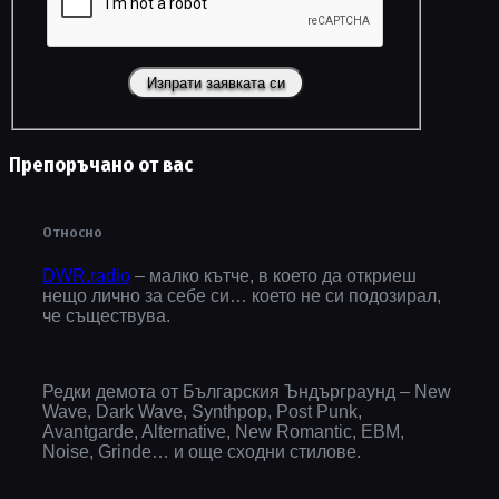
Препоръчано от вас
Относно
DWR.radio
– малко кътче, в което да откриеш
нещо лично за себе си… което не си подозирал,
че съществува.
Редки демота от Българския Ъндърграунд – New
Wave, Dark Wave, Synthpop, Post Punk,
Avantgarde, Alternative, New Romantic, EBM,
Noise, Grinde… и още сходни стилове.