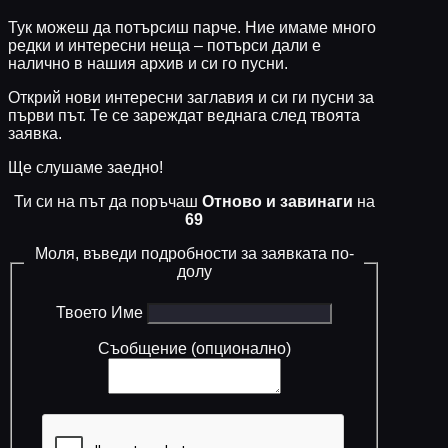
Тук можеш да потърсиш парче. Ние имаме много
редки и интересни неща – потърси дали е
налично в нашия архив и си го пусни.
Открий нови интересни заглавия и си ги пусни за
първи път. Те се зареждат веднага след твоята
заявка.
Ще слушаме заедно!
Ти си на път да поръчаш
Отново и завинаги
на
69
Моля, въведи подробности за заявката по-
долу
Твоето Име
Съобщение (опционално)