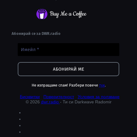
Buy Me a Coffee
Абонирай се за DWR.radio
Не изпращаме спам! Разбери повече
тук
.
Бисквитки
Поверителност
Условия за ползване
© 2026
dwr.radio
- Ти си Darkwave Radomir