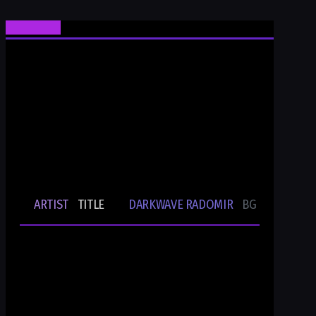
Ти си Darkwave Radomir
24/7/365 ONLINE AUDIO STREAM
Bulgarian Rare Undergound Music
Current track
ARTIST
TITLE
DARKWAVE RADOMIR
BG UNDERGRO
🎵
-
-
Ти си DWR.radio
Current show