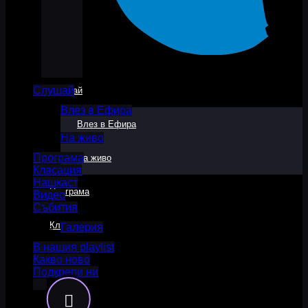
Слушай
Слушай
Влез в Ефира
Влез в Ефира
На живо
Програма
На живо
Класация
Нашкаст
Програма
Видео
Събития
Класация
Галерия
В нашия playlist
Какво ново
Нашкаст
Подкрепи ни
Видео