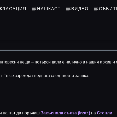
КЛАСАЦИЯ
НАШКАСТ
ВИДЕО
СЪБИТ
нтересни неща – потърси дали е налично в нашия архив и с
т. Те се зареждат веднага след твоята заявка.
си на път да поръчаш
Закъсняла сълза (Instr.)
на
Стенли