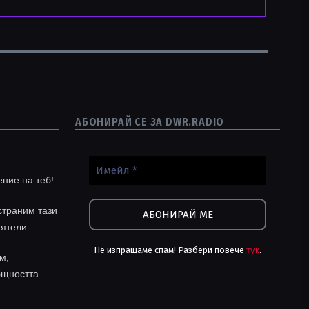
АБОНИРАЙ СЕ ЗА DWR.RADIO
ение на теб!
траним тази
иятели.
Не изпращаме спам! Разбери повече
тук
.
м,
бщността.