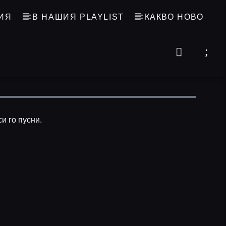
ИЯ
В НАШИЯ PLAYLIST
КАКВО НОВО
и го пусни.
ARTIST
TITLE
D
🎵
-