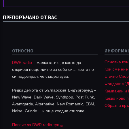
ПРЕПОРЪЧАНО ОТ ВАС
ОТНОСНО
ИНФОРМА
Основна кон
DWR.radio
– малко кътче, в което да
Кои сме ние
откриеш нещо лично за себе си… което не
си подозирал, че съществува.
Етично Спо
Фондация “Д
Редки демота от Българския Ъндърграунд –
Кампании и 
New Wave, Dark Wave, Synthpop, Post Punk,
Какво ново п
Avantgarde, Alternative, New Romantic, EBM,
Обратна връ
Noise, Grinde… и още сходни стилове.
Повече за DWR.radio тук