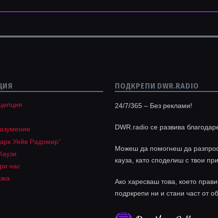
ЦИЯ
ПОДКРЕПИ DWR.RADIO
цепция
24/7/365 – Без реклами!
DWR.radio се развива благодар
разумение
арк Уейв Радомир”
Можеш да помогнеш да разпрос
Каузи
кауза, като споделиш с твои пр
ри нас
зка
Ако харесваш това, което прави
подркрепи ни и стани част от о