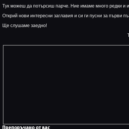
Тук можеш да потърсиш парче. Ние имаме много редки и и
Открий нови интересни заглавия и си ги пусни за първи пъ
Ще слушаме заедно!
Препоръчано от вас