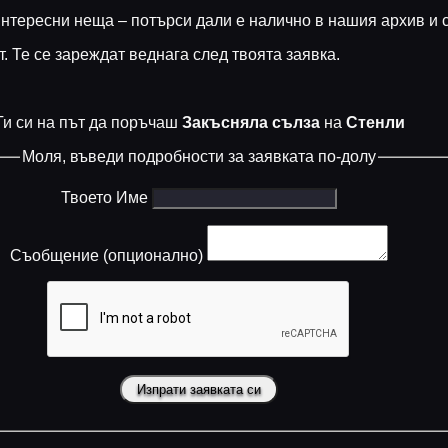
нтересни неща – потърси дали е налично в нашия архив и с
т. Те се зареждат веднага след твоята заявка.
Ти си на път да поръчаш
Закъсняла сълза
на
Стенли
Моля, въведи подробности за заявката по-долу
Твоето Име
Съобщение (опционално)