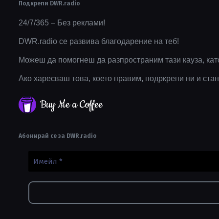
Подкрепи DWR.radio
24/7/365 – Без реклами!
DWR.radio се развива благодарение на теб!
Можеш да помогнеш да разпространим тази кауза, кат
Ако харесваш това, което правим, подркрепи ни и стан
Buy Me a Coffee
Абонирай се за DWR.radio