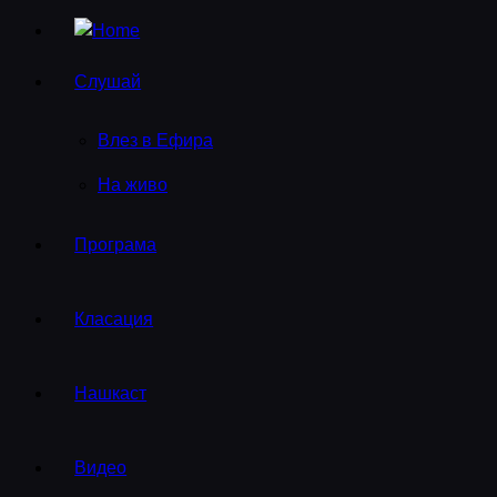
Слушай
Влез в Ефира
На живо
Програма
Класация
Нашкаст
Видео