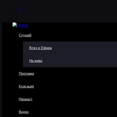
Слушай
Влез в Ефира
На живо
Програма
Класация
Нашкаст
Видео