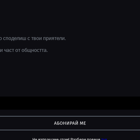
о споделиш с твои приятели.
и част от общността.
Не изпращаме спам! Разбери повече
тук
.