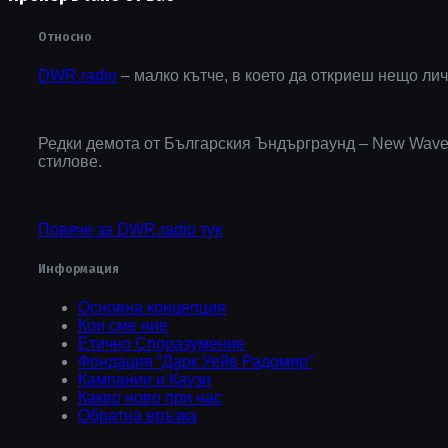
Относно
DWR.radio
– малко кътче, в което да откриеш нещо лич
Редки демота от Българския Ъндърграунд – New Wave, D
стилове.
Повече за DWR.radio тук
Информация
Основна концепция
Кои сме ние
Етично Споразумение
Фондация “Дарк Уейв Радомир”
Кампании и Каузи
Какво ново при нас
Обратна връзка