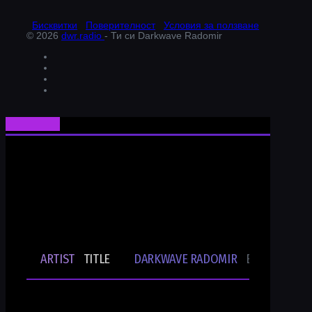
Бисквитки
Поверителност
Условия за ползване
© 2026
dwr.radio
- Ти си Darkwave Radomir
24/7/365 ONLINE AUDIO STREAM
Bulgarian Rare Undergound Music
Current track
ARTIST
TITLE
DARKWAVE RADOMIR
BG UNDERGR
🎵
-
-
Ти си DWR.radio