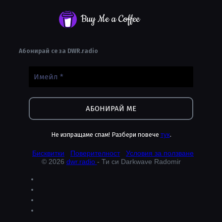
Buy Me a Coffee
Абонирай се за DWR.radio
Не изпращаме спам! Разбери повече
тук
.
Бисквитки
Поверителност
Условия за ползване
© 2026
dwr.radio
- Ти си Darkwave Radomir