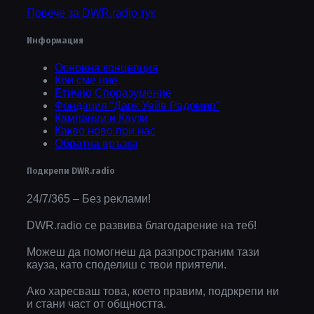
Повече за DWR.radio тук
Информация
Основна концепция
Кои сме ние
Етично Споразумение
Фондация “Дарк Уейв Радомир”
Кампании и Каузи
Какво ново при нас
Обратна връзка
Подкрепи DWR.radio
24/7/365 – Без реклами!
DWR.radio се развива благодарение на теб!
Можеш да помогнеш да разпространим тази
кауза, като споделиш с твои приятели.
Ако харесваш това, което правим, подркрепи ни
и стани част от общността.