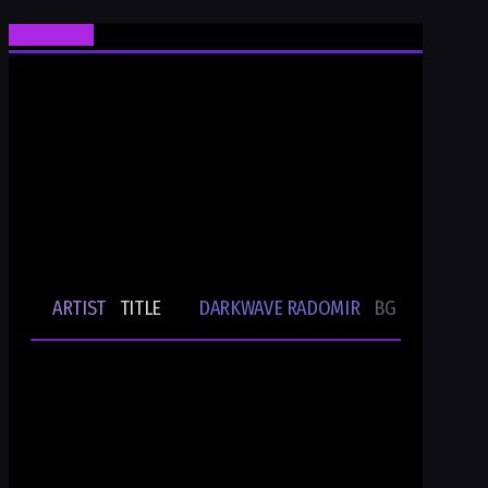
Ти си Darkwave Radomir
24/7/365 ONLINE AUDIO STREAM
Bulgarian Rare Undergound Music
Current track
ARTIST
TITLE
DARKWAVE RADOMIR
BG UNDERGRO
🎵
-
-
Ти си DWR.radio
Current show