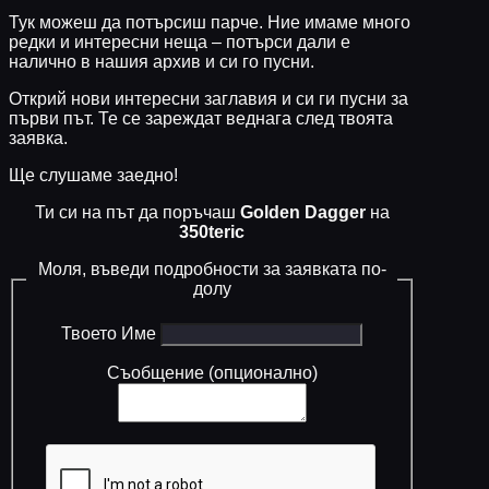
Тук можеш да потърсиш парче. Ние имаме много
редки и интересни неща – потърси дали е
налично в нашия архив и си го пусни.
Открий нови интересни заглавия и си ги пусни за
първи път. Те се зареждат веднага след твоята
заявка.
Ще слушаме заедно!
Ти си на път да поръчаш
Golden Dagger
на
350teric
Моля, въведи подробности за заявката по-
долу
Твоето Име
Съобщение (опционално)