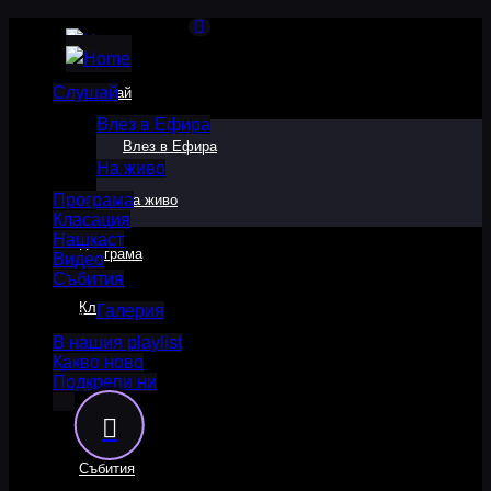
Слушай
Слушай
Влез в Ефира
Влез в Ефира
На живо
Програма
На живо
Класация
Нашкаст
Програма
Видео
Събития
Класация
Галерия
В нашия playlist
Какво ново
Нашкаст
Подкрепи ни
Видео
Събития