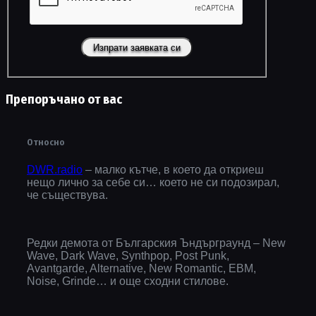
Препоръчано от вас
Относно
DWR.radio
– малко кътче, в което да откриеш
нещо лично за себе си… което не си подозирал,
че съществува.
Редки демота от Българския Ъндърграунд – New
Wave, Dark Wave, Synthpop, Post Punk,
Avantgarde, Alternative, New Romantic, EBM,
Noise, Grinde… и още сходни стилове.