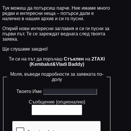
Тук можеш да потърсиш парче. Ние имаме много
редки и интересни неща – потърси дали е
налично в нашия архив и си го пусни.
Открий нови интересни заглавия и си ги пусни за
първи път. Те се зареждат веднага след твоята
заявка.
Ще слушаме заедно!
Ти си на път да поръчаш
Стъклен
на
2TAXI
(Kembalut&Vladi Baddy)
Моля, въведи подробности за заявката по-
долу
Твоето Име
Съобщение (опционално)