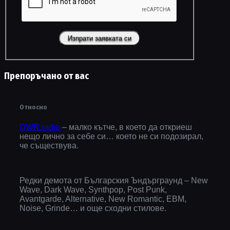
Препоръчано от вас
Относно
DWR.radio
– малко кътче, в което да откриеш
нещо лично за себе си… което не си подозирал,
че съществува.
Редки демота от Българския Ъндърграунд – New
Wave, Dark Wave, Synthpop, Post Punk,
Avantgarde, Alternative, New Romantic, EBM,
Noise, Grinde… и още сходни стилове.