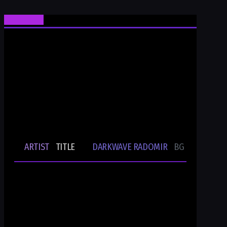
Ти си Darkwave Radomir
24/7/365 ONLINE AUDIO STREAM
Bulgarian Rare Undergound Music
Current track
ARTIST
TITLE
DARKWAVE RADOMIR
BG UNDERGRO
🎵
-
-
Ти си DWR.radio
Current show