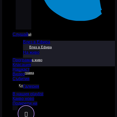
Слушай
Слушай
Влез в Ефира
Влез в Ефира
На живо
Програма
На живо
Класация
Нашкаст
Програма
Видео
Събития
Класация
Галерия
В нашия playlist
Какво ново
Нашкаст
Подкрепи ни
Видео