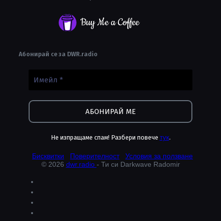
Buy Me a Coffee
Абонирай се за DWR.radio
Не изпращаме спам! Разбери повече
тук
.
Бисквитки
Поверителност
Условия за ползване
© 2026
dwr.radio
- Ти си Darkwave Radomir