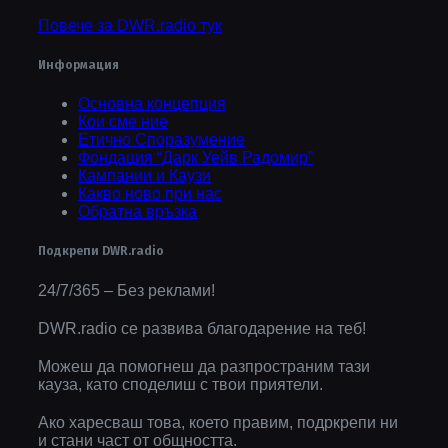
Повече за DWR.radio тук
Информация
Основна концепция
Кои сме ние
Етично Споразумение
Фондация “Дарк Уейв Радомир”
Кампании и Каузи
Какво ново при нас
Обратна връзка
Подкрепи DWR.radio
24/7/365 – Без реклами!
DWR.radio се развива благодарение на теб!
Можеш да помогнеш да разпространим тази
кауза, като споделиш с твои приятели.
Ако харесваш това, което правим, подркрепи ни
и стани част от общността.