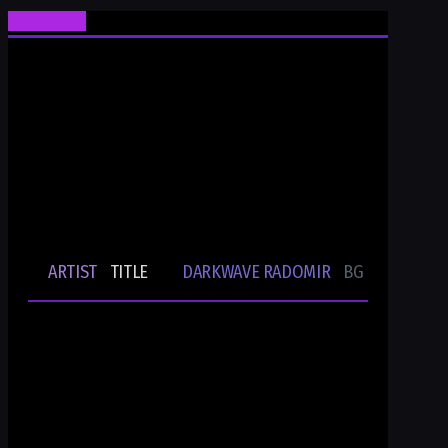
Ти си Darkwave Radomir
24/7/365 ONLINE AUDIO STREAM
Bulgarian Rare Undergound Music
Current track
ARTIST
TITLE
DARKWAVE RADOMIR
BG UNDERGRO
🎵
-
-
Ти си DWR.radio
Current show