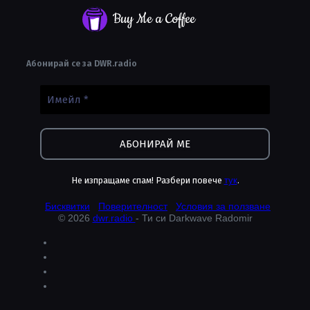
Buy Me a Coffee
Абонирай се за DWR.radio
Не изпращаме спам! Разбери повече
тук
.
Бисквитки
Поверителност
Условия за ползване
© 2026
dwr.radio
- Ти си Darkwave Radomir