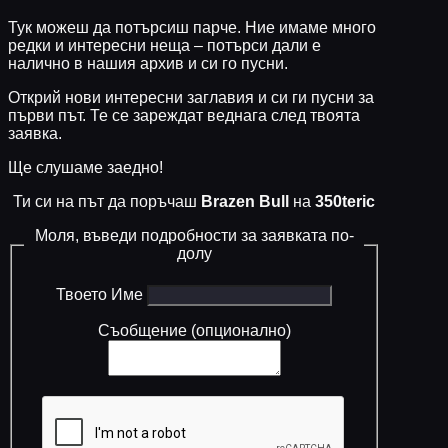
Тук можеш да потърсиш парче. Ние имаме много
редки и интересни неща – потърси дали е
налично в нашия архив и си го пусни.
Открий нови интересни заглавия и си ги пусни за
първи път. Те се зареждат веднага след твоята
заявка.
Ще слушаме заедно!
Ти си на път да поръчаш
Brazen Bull
на
350teric
Моля, въведи подробности за заявката по-
долу
Твоето Име
Съобщение (опционално)