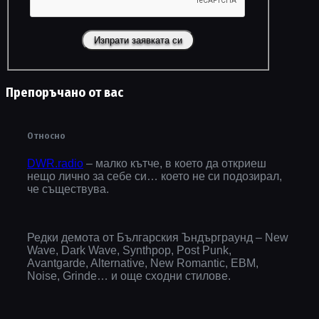
Препоръчано от вас
Относно
DWR.radio
– малко кътче, в което да откриеш
нещо лично за себе си… което не си подозирал,
че съществува.
Редки демота от Българския Ъндърграунд – New
Wave, Dark Wave, Synthpop, Post Punk,
Avantgarde, Alternative, New Romantic, EBM,
Noise, Grinde… и още сходни стилове.