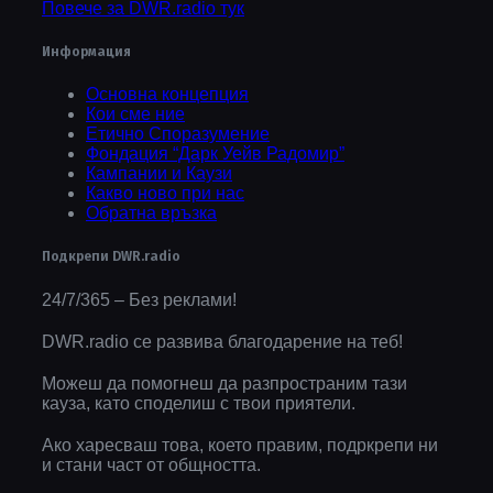
Повече за DWR.radio тук
Информация
Основна концепция
Кои сме ние
Етично Споразумение
Фондация “Дарк Уейв Радомир”
Кампании и Каузи
Какво ново при нас
Обратна връзка
Подкрепи DWR.radio
24/7/365 – Без реклами!
DWR.radio се развива благодарение на теб!
Можеш да помогнеш да разпространим тази
кауза, като споделиш с твои приятели.
Ако харесваш това, което правим, подркрепи ни
и стани част от общността.