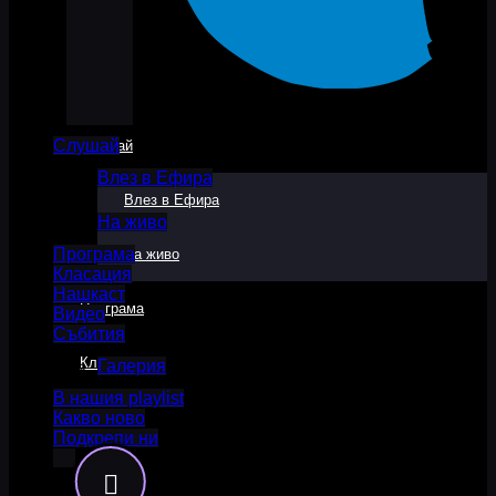
Слушай
Слушай
Влез в Ефира
Влез в Ефира
На живо
Програма
На живо
Класация
Нашкаст
Програма
Видео
Събития
Класация
Галерия
В нашия playlist
Какво ново
Нашкаст
Подкрепи ни
Видео