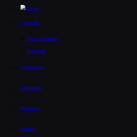
Слушай
Влез в Ефира
На живо
Програма
Класация
Нашкаст
Видео