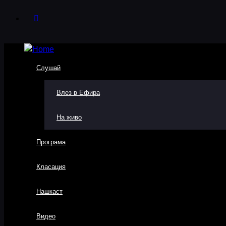
Слушай
Влез в Ефира
На живо
Програма
Класация
Нашкаст
Видео