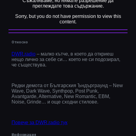
Съжаляваме, но нямате разрешение да
преглеждате това съдържание.
Sorry, but you do not have permission to view this
content.
Относно
DWR.radio
– малко кътче, в което да откриеш
нещо лично за себе си… което не си подозирал,
че съществува.
Редки демота от Българския Ъндърграунд – New
Wave, Dark Wave, Synthpop, Post Punk,
Avantgarde, Alternative, New Romantic, EBM,
Noise, Grinde… и още сходни стилове.
Повече за DWR.radio тук
Информация