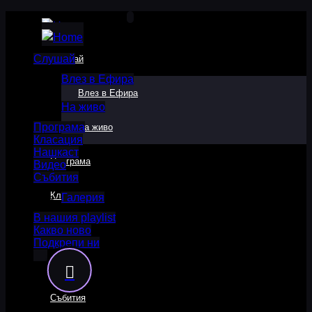
Слушай
Слушай
Влез в Ефира
Влез в Ефира
На живо
Програма
На живо
Класация
Нашкаст
Програма
Видео
Събития
Класация
Галерия
В нашия playlist
Какво ново
Нашкаст
Подкрепи ни
Видео
Събития