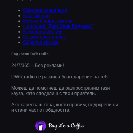
Основна концепция
Кои сме ние
Етично Споразумение
Фондация “Дарк Уейв Радомир”
Кампании и Каузи
Какво ново при нас
Обратна връзка
Подкрепи DWR.radio
24/7/365 – Без реклами!
DWR.radio се развива благодарение на теб!
Можеш да помогнеш да разпространим тази
кауза, като споделиш с твои приятели.
Ако харесваш това, което правим, подркрепи ни
и стани част от общността.
Buy Me a Coffee