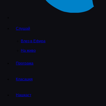
Слушай
Влез в Ефира
На живо
Програма
Класация
Нашкаст