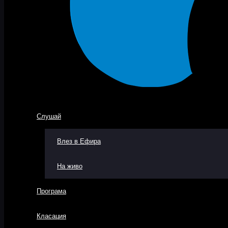
Слушай
Влез в Ефира
На живо
Програма
Класация