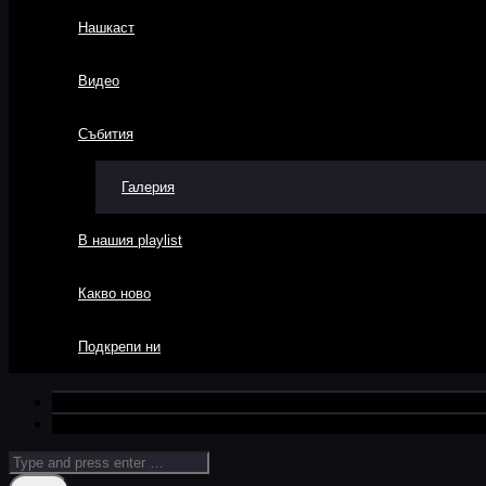
Нашкаст
Видео
Събития
Галерия
В нашия playlist
Какво ново
Подкрепи ни