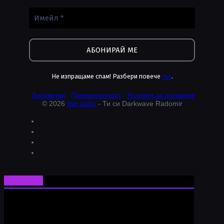
Не изпращаме спам! Разбери повече
тук
.
Бисквитки
Поверителност
Условия за ползване
© 2026
dwr.radio
- Ти си Darkwave Radomir
Ти си Darkwave Radomir