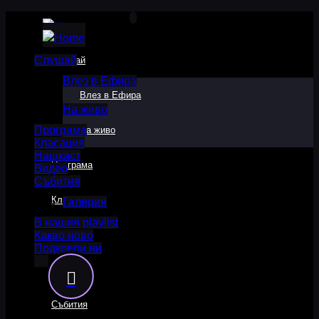
Слушай
Слушай
Влез в Ефира
Влез в Ефира
На живо
Програма
На живо
Класация
Нашкаст
Програма
Видео
Събития
Класация
Галерия
В нашия playlist
Какво ново
Нашкаст
Подкрепи ни
Видео
Събития