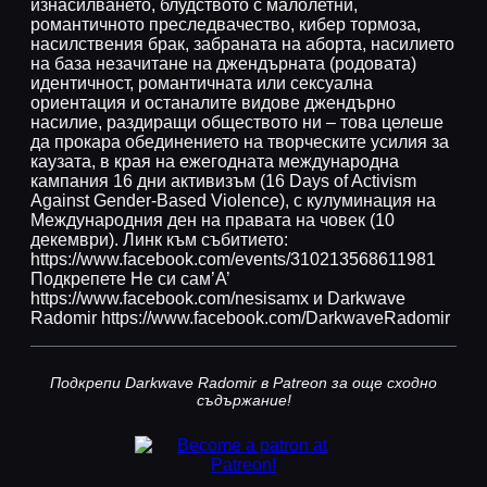
изнасилването, блудството с малолетни,
романтичното преследвачество, кибер тормоза,
насилствения брак, забраната на аборта, насилието
на база незачитане на джендърната (родовата)
идентичност, романтичната или сексуална
ориентация и останалите видове джендърно
насилие, раздиращи обществото ни – това целеше
да прокара обединението на творческите усилия за
каузата, в края на ежегодната международна
кампания 16 дни активизъм (16 Days of Activism
Against Gender-Based Violence), с кулуминация на
Международния ден на правата на човек (10
декември). Линк към събитието:
https://www.facebook.com/events/310213568611981
Подкрепете Не си сам’А’
https://www.facebook.com/nesisamx и Darkwave
Radomir https://www.facebook.com/DarkwaveRadomir
Подкрепи Darkwave Radomir в Patreon за още сходно
съдържание!