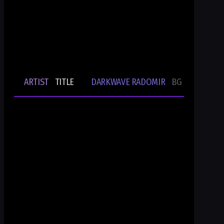
24/7/365 ONLINE AUDIO STREAM
Bulgarian Rare Undergound Music
Current track
ARTIST
TITLE
DARKWAVE RADOMIR
BG UNDERGRO
🎵
-
-
Ти си DWR.radio