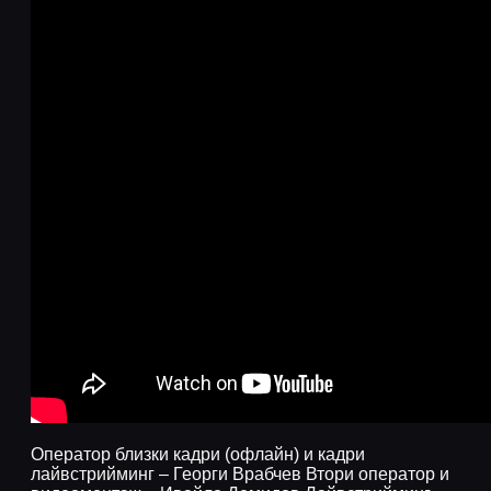
Оператор близки кадри (офлайн) и кадри
лайвстрийминг – Георги Врабчев Втори оператор и