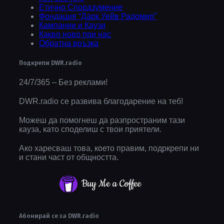
Етично Споразумение
Фондация “Дарк Уейв Радомир”
Кампании и Каузи
Какво ново при нас
Обратна връзка
Подкрепи DWR.radio
24/7/365 – Без реклами!
DWR.radio се развива благодарение на теб!
Можеш да помогнеш да разпространим тази
кауза, като споделиш с твои приятели.
Ако харесваш това, което правим, подркрепи ни
и стани част от общността.
Buy Me a Coffee
Абонирай се за DWR.radio