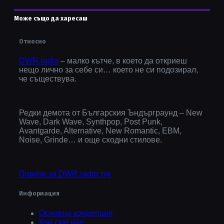
Може също да харесаш
Относно
DWR.radio
– малко кътче, в което да откриеш
нещо лично за себе си… което не си подозирал,
че съществува.
Редки демота от Българския Ъндърграунд – New
Wave, Dark Wave, Synthpop, Post Punk,
Avantgarde, Alternative, New Romantic, EBM,
Noise, Grinde… и още сходни стилове.
Повече за DWR.radio тук
Информация
Основна концепция
Кои сме ние