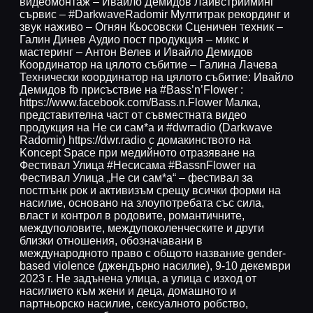
видеомонтаж – Ивайло Демидов Лайвстрийминг
сървис – #DarkwaveRadomir Мултитрак рекординг и
звук наживо – Огнян Кьосовски Сценичен техник –
Галин Динев Аудио пост продукция – микс и
мастеринг – Антон Велев и Ивайло Демидов
Координатор на цялото събитие – Галина Лачева
Технически координатор на цялото събитие: Ивайло
Демидов fb присъствие на #Bass’n’Flower :
https://www.facebook.com/Bass.n.Flower Малка,
представителна част от съвместната видео
продукция на Не си сам*а и #dwrradio (Darkwave
Radomir) https://dwr.radio с домакинството на
Koncept Space при медийното отразяване на
Фестивал Улица #Несисама #BassnFlower на
Фестивал Улица „Не си сам*а“ – фестивал за
постпънк рок и активизъм срещу всички форми на
насилие, основано на злоупотребата със сила,
власт и контрол в родовите, романтичните,
междуполовите, междупоколенческите и други
близки отношения, обозначавани в
международното право с общото название gender-
based violence (джендърно насилие), 9-10 декември
2023 г. Не задънена улица, а улица с изход от
насилието към жени и деца, домашното и
партньорско насилие, сексуалното робство,