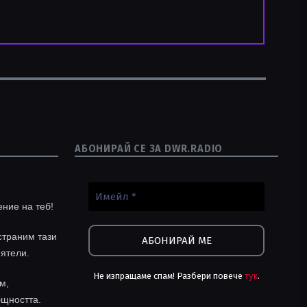
АБОНИРАЙ СЕ ЗА DWR.RADIO
ение на теб!
траним тази
иятели.
Не изпращаме спам! Разбери повече
тук
.
м,
бщността.