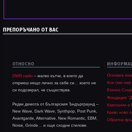
ПРЕПОРЪЧАНО ОТ ВАС
ОТНОСНО
ИНФОРМА
Основна кон
DWR.radio
– малко кътче, в което да
Кои сме ние
откриеш нещо лично за себе си… което не
си подозирал, че съществува.
Етично Спо
Фондация “Д
Редки демота от Българския Ъндърграунд –
Кампании и 
New Wave, Dark Wave, Synthpop, Post Punk,
Какво ново п
Avantgarde, Alternative, New Romantic, EBM,
Обратна връ
Noise, Grinde… и още сходни стилове.