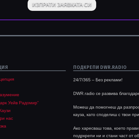
ЦИЯ
ПОДКРЕПИ DWR.RADIO
цепция
24/7/365 – Без реклами!
DWR.radio се развива благодар
разумение
арк Уейв Радомир”
Можеш да помогнеш да разпрос
Каузи
кауза, като споделиш с твои пр
ри нас
зка
Ако харесваш това, което прави
подркрепи ни и стани част от о