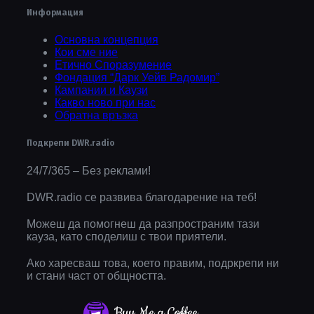
Информация
Основна концепция
Кои сме ние
Етично Споразумение
Фондация “Дарк Уейв Радомир”
Кампании и Каузи
Какво ново при нас
Обратна връзка
Подкрепи DWR.radio
24/7/365 – Без реклами!
DWR.radio се развива благодарение на теб!
Можеш да помогнеш да разпространим тази
кауза, като споделиш с твои приятели.
Ако харесваш това, което правим, подркрепи ни
и стани част от общността.
Buy Me a Coffee