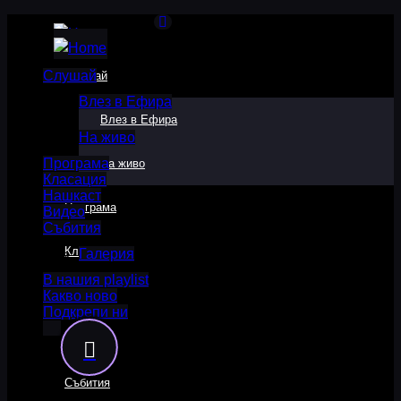
Слушай
Слушай
Влез в Ефира
Влез в Ефира
На живо
Програма
На живо
Класация
Нашкаст
Програма
Видео
Събития
Класация
Галерия
В нашия playlist
Какво ново
Нашкаст
Подкрепи ни
Видео
Събития