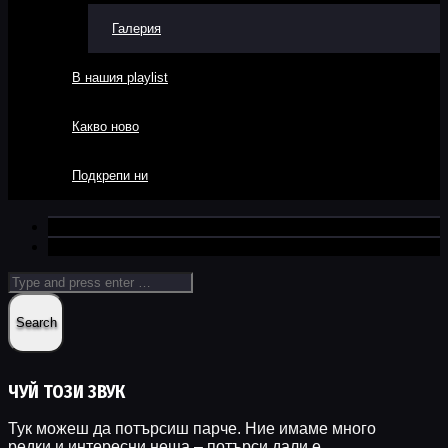
Галерия
В нашия playlist
Какво ново
Подкрепи ни
ЧУЙ ТОЗИ ЗВУК
Тук можеш да потърсиш парче. Ние имаме много
редки и интересни неща – потърси дали е