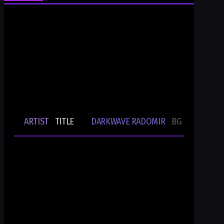
Ти си Darkwave Radomir
24/7/365 ONLINE AUDIO STREAM
Bulgarian Rare Undergound Music
Current track
ARTIST
TITLE
DARKWAVE RADOMIR
BG UNDERGRO
🎵
-
-
Ти си DWR.radio
Current show