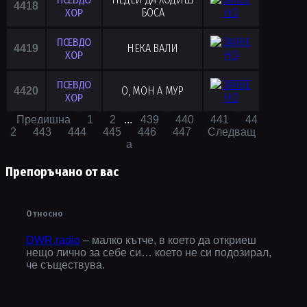
4418
ХОР
БОСА
ПСЕВДО
НЕКА ВАЛИ
4419
ХОР
ПСЕВДО
О, МОН А МУР
4420
ХОР
Предишна
1
2
...
439
440
441
44
2
443
444
445
446
447
Следващ
а
Препоръчано от вас
Относно
DWR.radio
– малко кътче, в което да откриеш
нещо лично за себе си… което не си подозирал,
че съществува.