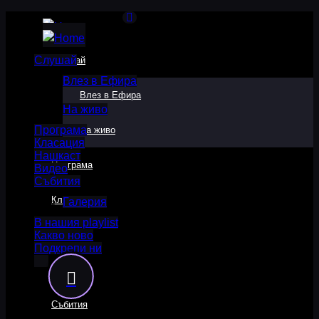
Слушай
Слушай
Влез в Ефира
Влез в Ефира
На живо
Програма
На живо
Класация
Нашкаст
Програма
Видео
Събития
Класация
Галерия
В нашия playlist
Какво ново
Нашкаст
Подкрепи ни
Видео
Събития