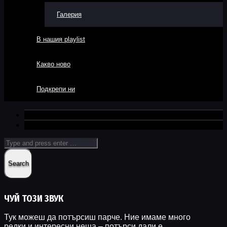
Галерия
В нашия playlist
Какво ново
Подкрепи ни
ЧУЙ ТОЗИ ЗВУК
Тук можеш да потърсиш парче. Ние имаме много
редки и интересни неща – потърси дали е