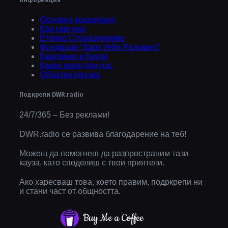
Информация
Основна концепция
Кои сме ние
Етично Споразумение
Фондация “Дарк Уейв Радомир”
Кампании и Каузи
Какво ново при нас
Обратна връзка
Подкрепи DWR.radio
24/7/365 – Без реклами!
DWR.radio се развива благодарение на теб!
Можеш да помогнеш да разпространим тази
кауза, като споделиш с твои приятели.
Ако харесваш това, което правим, подркрепи ни
и стани част от общността.
Buy Me a Coffee