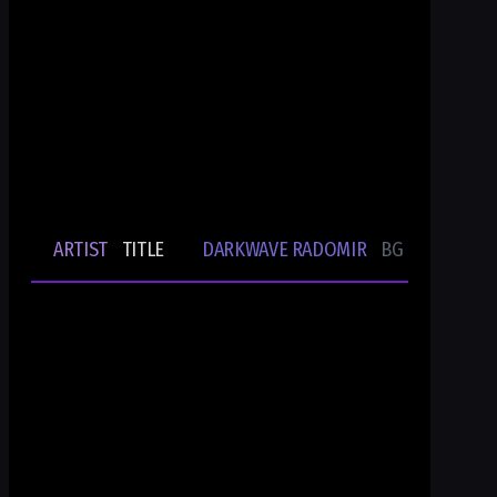
Ти си Darkwave Radomir
24/7/365 ONLINE AUDIO STREAM
Bulgarian Rare Undergound Music
Current track
ARTIST
TITLE
DARKWAVE RADOMIR
BG UNDERGRO
🎵
-
-
Ти си DWR.radio
Current show