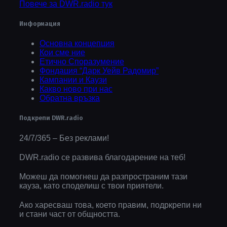
Повече за DWR.radio тук
Информация
Основна концепция
Кои сме ние
Етично Споразумение
Фондация “Дарк Уейв Радомир”
Кампании и Каузи
Какво ново при нас
Обратна връзка
Подкрепи DWR.radio
24/7/365 – Без реклами!
DWR.radio се развива благодарение на теб!
Можеш да помогнеш да разпространим тази
кауза, като споделиш с твои приятели.
Ако харесваш това, което правим, подркрепи ни
и стани част от общността.