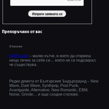
Препоръчано от вас
Относно
DWR.radio
– малко кътче, в което да откриеш
нещо лично за себе си… което не си подозирал,
че съществува.
Редки демота от Българския Ъндърграунд – New
Wave, Dark Wave, Synthpop, Post Punk,
Avantgarde, Alternative, New Romantic, EBM,
Noise, Grinde… и още сходни стилове.