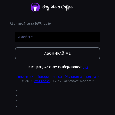
Buy Me a Coffee
Абонирай се за DWR.radio
Не изпращаме спам! Разбери повече
тук
.
Бисквитки
Поверителност
Условия за ползване
© 2026
dwr.radio
- Ти си Darkwave Radomir