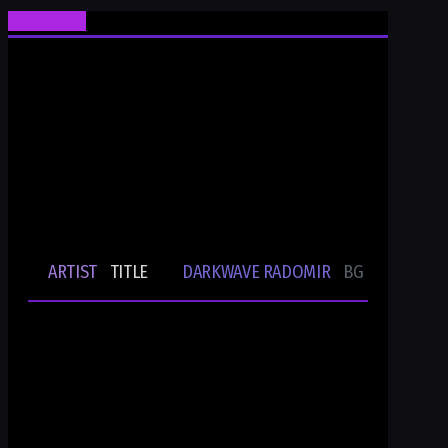
Ти си Darkwave Radomir
24/7/365 ONLINE AUDIO STREAM
Bulgarian Rare Undergound Music
Current track
ARTIST
TITLE
DARKWAVE RADOMIR
BG UNDERGRO
🎵
-
-
Ти си DWR.radio
Current show