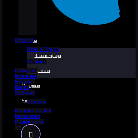
Слушай
Слушай
Влез в Ефира
Влез в Ефира
На живо
Програма
На живо
Класация
Нашкаст
Програма
Видео
Събития
Класация
Галерия
В нашия playlist
Какво ново
Нашкаст
Подкрепи ни
Видео