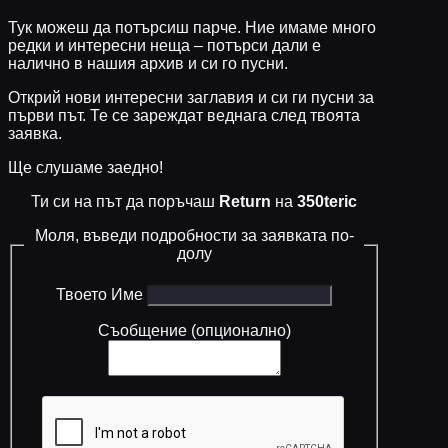
Тук можеш да потърсиш парче. Ние имаме много
редки и интересни неща – потърси дали е
налично в нашия архив и си го пусни.
Открий нови интересни заглавия и си ги пусни за
първи път. Те се зареждат веднага след твоята
заявка.
Ще слушаме заедно!
Ти си на път да поръчаш
Return
на
350teric
Моля, въведи подробности за заявката по-
долу
Твоето Име
Съобщение (опционално)