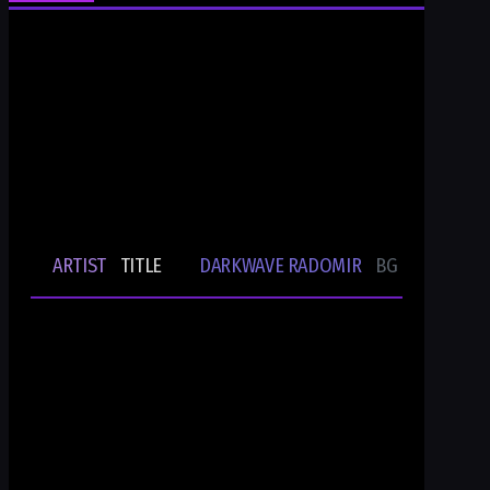
Ти си Darkwave Radomir
24/7/365 ONLINE AUDIO STREAM
Bulgarian Rare Undergound Music
Current track
ARTIST
TITLE
DARKWAVE RADOMIR
BG UNDERGRO
🎵
-
-
Ти си DWR.radio
Current show