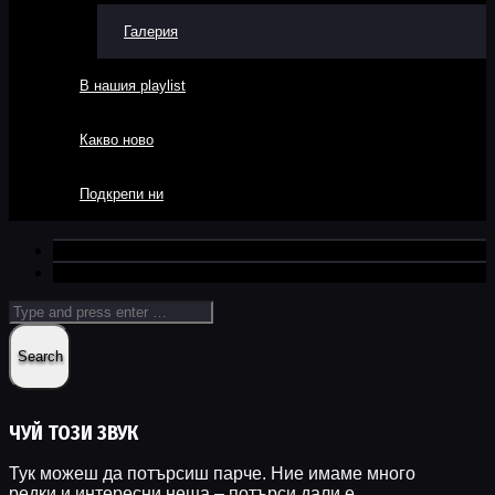
Галерия
В нашия playlist
Какво ново
Подкрепи ни
ЧУЙ ТОЗИ ЗВУК
Тук можеш да потърсиш парче. Ние имаме много
редки и интересни неща – потърси дали е