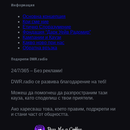
Информация
Основна концепция
Кои сме ние
Етично Споразумение
Фондация “Дарк Уейв Радомир”
Кампании и Каузи
Какво ново при нас
Обратна връзка
Подкрепи DWR.radio
24/7/365 – Без реклами!
DWR.radio се развива благодарение на теб!
Можеш да помогнеш да разпространим тази
кауза, като споделиш с твои приятели.
Ако харесваш това, което правим, подркрепи ни
и стани част от общността.
Buy Me a Coffee