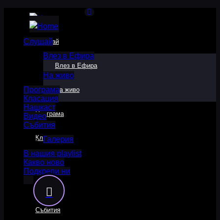
Слушай
Слушай
Влез в Ефира
Влез в Ефира
На живо
Програма
На живо
Класация
Нашкаст
Програма
Видео
Събития
Класация
Галерия
В нашия playlist
Какво ново
Нашкаст
Подкрепи ни
Видео
Събития