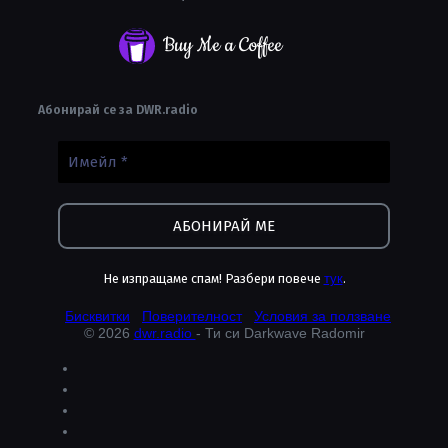
Buy Me a Coffee
Абонирай се за DWR.radio
Не изпращаме спам! Разбери повече
тук
.
Бисквитки
Поверителност
Условия за ползване
© 2026
dwr.radio
- Ти си Darkwave Radomir