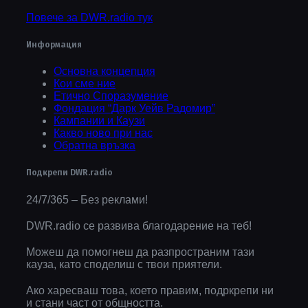
Повече за DWR.radio тук
Информация
Основна концепция
Кои сме ние
Етично Споразумение
Фондация “Дарк Уейв Радомир”
Кампании и Каузи
Какво ново при нас
Обратна връзка
Подкрепи DWR.radio
24/7/365 – Без реклами!
DWR.radio се развива благодарение на теб!
Можеш да помогнеш да разпространим тази
кауза, като споделиш с твои приятели.
Ако харесваш това, което правим, подркрепи ни
и стани част от общността.