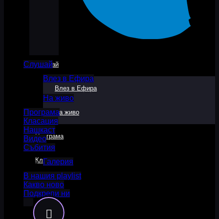
Слушай
Слушай
Влез в Ефира
Влез в Ефира
На живо
Програма
На живо
Класация
Нашкаст
Програма
Видео
Събития
Класация
Галерия
В нашия playlist
Какво ново
Нашкаст
Подкрепи ни
Видео