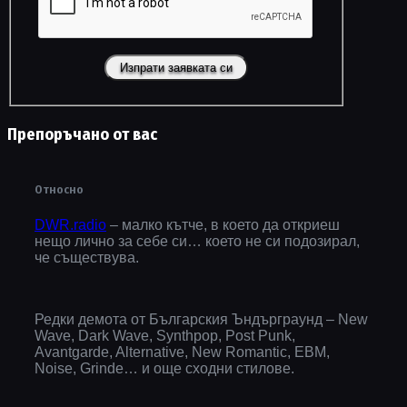
Препоръчано от вас
Относно
DWR.radio
– малко кътче, в което да откриеш
нещо лично за себе си… което не си подозирал,
че съществува.
Редки демота от Българския Ъндърграунд – New
Wave, Dark Wave, Synthpop, Post Punk,
Avantgarde, Alternative, New Romantic, EBM,
Noise, Grinde… и още сходни стилове.