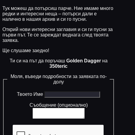
Тук можеш да потърсиш парче. Ние имаме много
редки и интересни неща – потърси дали е
налично в нашия архив и си го пусни.
Открий нови интересни заглавия и си ги пусни за
първи път. Те се зареждат веднага след твоята
заявка.
Ще слушаме заедно!
Ти си на път да поръчаш
Golden Dagger
на
350teric
Моля, въведи подробности за заявката по-
долу
Твоето Име
Съобщение (опционално)