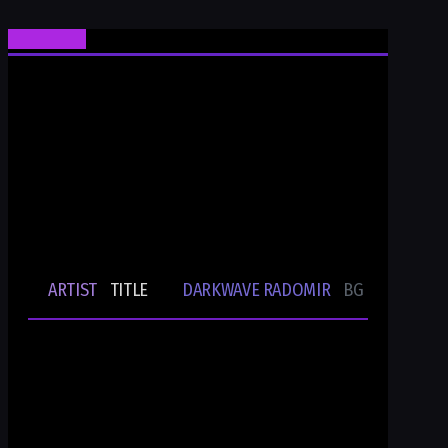
Ти си Darkwave Radomir
24/7/365 ONLINE AUDIO STREAM
Bulgarian Rare Undergound Music
Current track
ARTIST
TITLE
DARKWAVE RADOMIR
BG UNDERGRO
🎵
-
-
Ти си DWR.radio
Current show