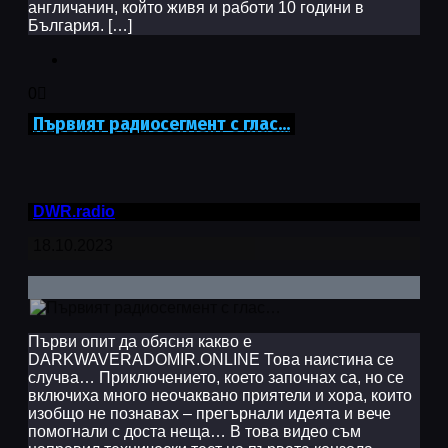
англичанин, който живя и работи 10 години в
България. […]
0
Първият радиосегмент с глас…
DWR.radio
18.10.2023
Първи опит да обясня какво е
DARKWAVERADOMIR.ONLINE Това наистина се
случва… Приключението, което започнах са, но се
включиха много неочаквано приятели и хора, които
изобщо не познавах – прегърнали идеята и вече
помогнали с доста неща… В това видео съм