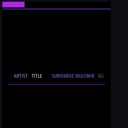
Ти си Darkwave Radomir
24/7/365 ONLINE AUDIO STREAM
Bulgarian Rare Undergound Music
Current track
ARTIST
TITLE
DARKWAVE RADOMIR
BG UNDERGRO
🎵
-
-
Ти си DWR.radio
Current show