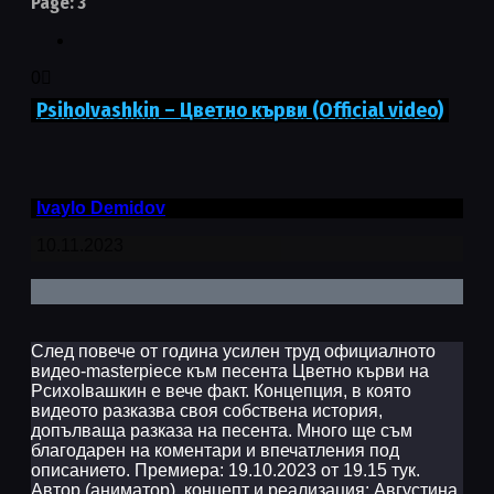
Page: 3
0
PsihoIvashkin – Цветно кърви (Official video)
Ivaylo Demidov
10.11.2023
След повече от година усилен труд официалното
видео-masterpiece към песента Цветно кърви на
PсихоIвашкин е вече факт. Концепция, в която
видеото разказва своя собствена история,
допълваща разказа на песента. Много ще съм
благодарен на коментари и впечатления под
описанието. Премиера: 19.10.2023 от 19.15 тук.
Автор (аниматор), концепт и реализация: Августина