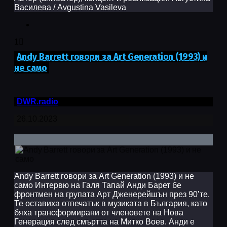
Василева / Avgustina Vasileva
1
Andy Barrett говори за Art Generation (1993) и
не само
DWR.radio
26.10.2023
Andy Barrett говори за Art Generation (1993) и не
само Интервю на Галя Тапай Анди Барет бе
фронтмен на групата Арт Дженерейшън през 90’те.
Те оставиха отпечатък в музиката в България, като
бяха трансформирани от членовете на Нова
Генерация след смъртта на Митко Воев. Анди е