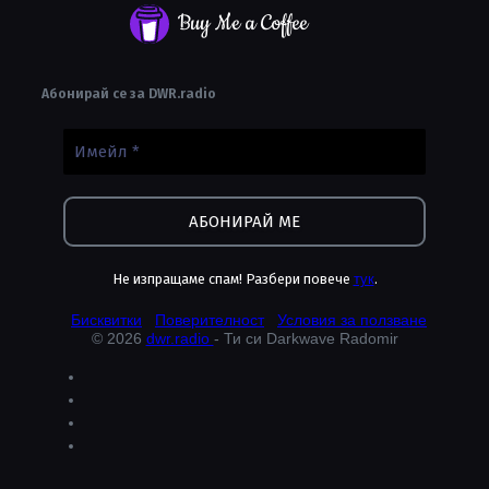
Buy Me a Coffee
Абонирай се за DWR.radio
Не изпращаме спам! Разбери повече
тук
.
Бисквитки
Поверителност
Условия за ползване
© 2026
dwr.radio
- Ти си Darkwave Radomir