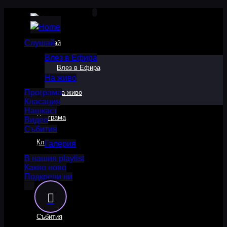
Слушай
Слушай
Влез в Ефира
Влез в Ефира
На живо
Програма
На живо
Класация
Нашкаст
Програма
Видео
Събития
Класация
Галерия
В нашия playlist
Какво ново
Нашкаст
Подкрепи ни
Видео
Събития