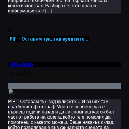
направил технически тест на първата конзола,
която използвах. Разбира се, като цяло и
информацията е […]
1
PIF – Оставам тук, зад кулисите…
DWR.radio
01.10.2023
PIF – Оставам тук, зад кулисите… И аз бях там –
сватбеният фотограф Много е особено да се
върнеш години назад и да си спомниш как си бил
част от работа на колега, който те е помолил да
помогнеш с каквото можеш. Беше някакъв склад,
който позволяваше във финалната сцената да