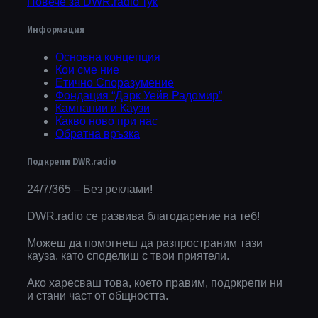
Повече за DWR.radio тук
Информация
Основна концепция
Кои сме ние
Етично Споразумение
Фондация “Дарк Уейв Радомир”
Кампании и Каузи
Какво ново при нас
Обратна връзка
Подкрепи DWR.radio
24/7/365 – Без реклами!
DWR.radio се развива благодарение на теб!
Можеш да помогнеш да разпространим тази
кауза, като споделиш с твои приятели.
Ако харесваш това, което правим, подркрепи ни
и стани част от общността.