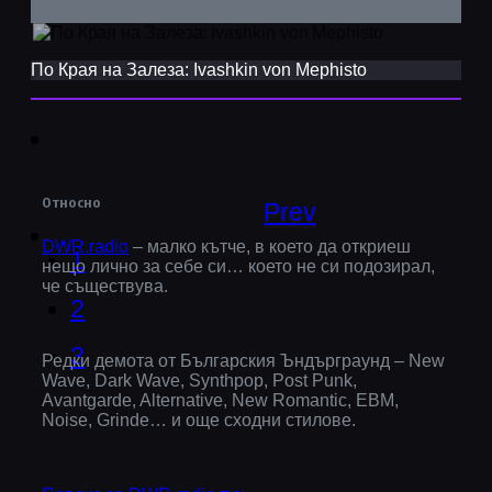
По Края на Залеза: Ivashkin von Mephisto
Относно
Prev
DWR.radio
– малко кътче, в което да откриеш
1
нещо лично за себе си… което не си подозирал,
че съществува.
2
3
Редки демота от Българския Ъндърграунд – New
Wave, Dark Wave, Synthpop, Post Punk,
Avantgarde, Alternative, New Romantic, EBM,
Noise, Grinde… и още сходни стилове.