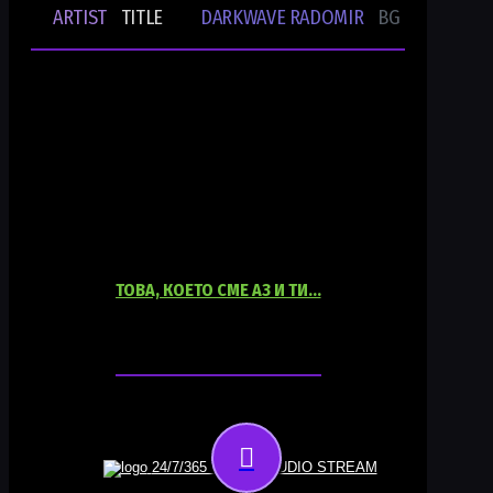
ARTIST
TITLE
DARKWAVE RADOMIR
BG UNDERGRO
🎵
-
-
Ти си DWR.radio
Current show
ТОВА, КОЕТО СМЕ АЗ И ТИ…
06:00
18:00
24/7/365 ONLINE AUDIO STREAM