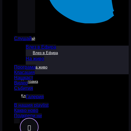
Слушай
Слушай
Влез в Ефира
Влез в Ефира
На живо
Програма
На живо
Класация
Нашкаст
Програма
Видео
Събития
Класация
Галерия
В нашия playlist
Какво ново
Нашкаст
Подкрепи ни
Видео