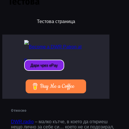
Тестова
Тестова страница
Buy Me a Coffee
Относно
DWR.radio
– малко кътче, в което да откриеш
нещо лично за себе си… което не си подозирал,