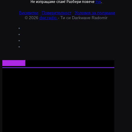
Не изпращаме спам! Разбери повече
тук
.
Бисквитки
Поверителност
Условия за ползване
© 2026
dwr.radio
- Ти си Darkwave Radomir
Ти си Darkwave Radomir
24/7/365 ONLINE AUDIO STREAM
Bulgarian Rare Undergound Music
Current track